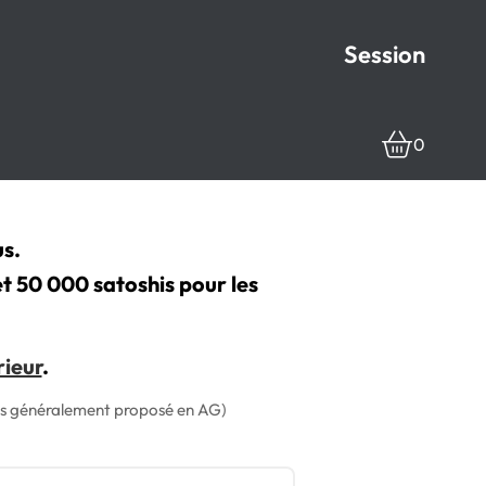
Session
0
us.
 et 50 000 satoshis pour les
rieur
.
 plus généralement proposé en AG)